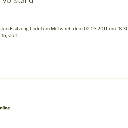
| Vorstand
standssitzung findet am Mittwoch, dem 02.03.2011, um 18.30 
15, statt.
igation
nline