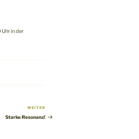
Uhr in der
WEITER
Nächster
Beitrag
Starke Resonanz!