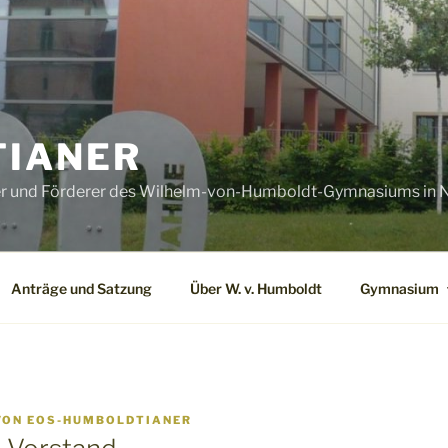
IANER
er und Förderer des Wilhelm-von-Humboldt-Gymnasiums in N
Anträge und Satzung
Über W. v. Humboldt
Gymnasium
VON
EOS-HUMBOLDTIANER