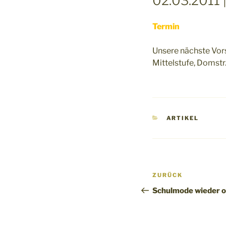
02.03.2011 
Termin
Unsere nächste Vor
Mittelstufe, Domstr. 
KATEGORIEN
ARTIKEL
Beitragsnav
Vorheriger
ZURÜCK
Beitrag
Schulmode wieder o