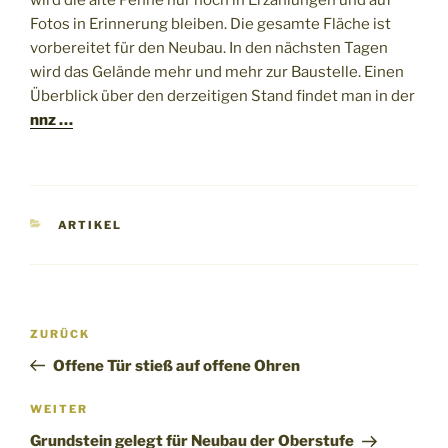
wird die alte Penne nur noch in Erzählungen und auf
Fotos in Erinnerung bleiben. Die gesamte Fläche ist
vorbereitet für den Neubau. In den nächsten Tagen
wird das Gelände mehr und mehr zur Baustelle. Einen
Überblick über den derzeitigen Stand findet man in der
nnz …
KATEGORIEN
ARTIKEL
Beitragsnavigation
Vorheriger
ZURÜCK
Beitrag
Offene Tür stieß auf offene Ohren
Nächster
WEITER
Beitrag
Grundstein gelegt für Neubau der Oberstufe