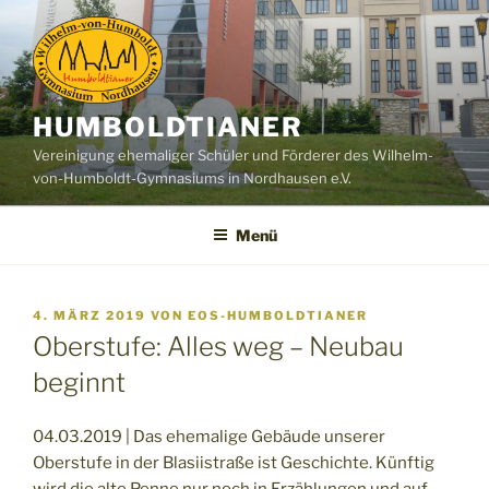
Zum
Inhalt
springen
HUMBOLDTIANER
Vereinigung ehemaliger Schüler und Förderer des Wilhelm-
von-Humboldt-Gymnasiums in Nordhausen e.V.
Menü
VERÖFFENTLICHT
4. MÄRZ 2019
VON
EOS-HUMBOLDTIANER
AM
Oberstufe: Alles weg – Neubau
beginnt
04.03.2019 | Das ehemalige Gebäude unserer
Oberstufe in der Blasiistraße ist Geschichte. Künftig