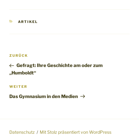
KATEGORIEN
ARTIKEL
Beitragsnavigation
Vorheriger
ZURÜCK
Beitrag
Gefragt: Ihre Geschichte am oder zum
„Humboldt“
Nächster
WEITER
Beitrag
Das Gymnasium in den Medien
Datenschutz
Mit Stolz präsentiert von WordPress