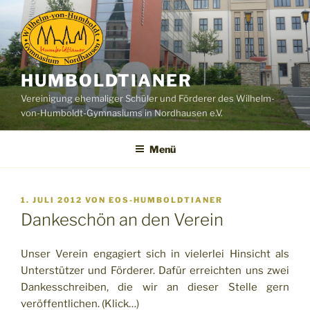
Zum
Inhalt
springen
HUMBOLDTIANER
Vereinigung ehemaliger Schüler und Förderer des Wilhelm-
von-Humboldt-Gymnasiums in Nordhausen e.V.
Menü
VERÖFFENTLICHT
1. JULI 2012
VON
EOS-HUMBOLDTIANER
AM
Dankeschön an den Verein
Unser Verein engagiert sich in vielerlei Hinsicht als
Unterstützer und Förderer. Dafür erreichten uns zwei
Dankesschreiben, die wir an dieser Stelle gern
veröffentlichen. (Klick…)