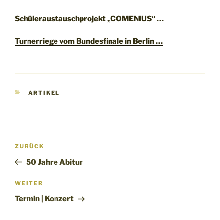
Schüleraustauschprojekt „COMENIUS“ …
Turnerriege vom Bundesfinale in Berlin …
KATEGORIEN
ARTIKEL
Beitragsnavigation
Vorheriger
ZURÜCK
Beitrag
50 Jahre Abitur
Nächster
WEITER
Beitrag
Termin | Konzert