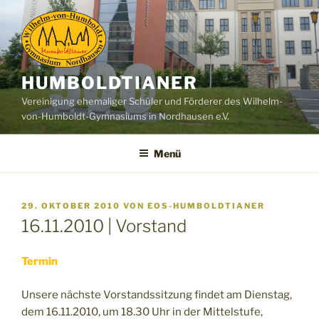
Zum
Inhalt
springen
HUMBOLDTIANER
Vereinigung ehemaliger Schüler und Förderer des Wilhelm-
von-Humboldt-Gymnasiums in Nordhausen e.V.
Menü
VERÖFFENTLICHT
29. OKTOBER 2010
VON
EOS-HUMBOLDTIANER
AM
16.11.2010 | Vorstand
Termin
Unsere nächste Vorstandssitzung findet am Dienstag,
dem 16.11.2010, um 18.30 Uhr in der Mittelstufe,