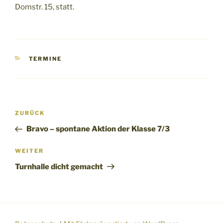
Domstr. 15, statt.
KATEGORIEN
TERMINE
Beitragsnavigation
Vorheriger
ZURÜCK
Beitrag
Bravo – spontane Aktion der Klasse 7/3
Nächster
WEITER
Beitrag
Turnhalle dicht gemacht