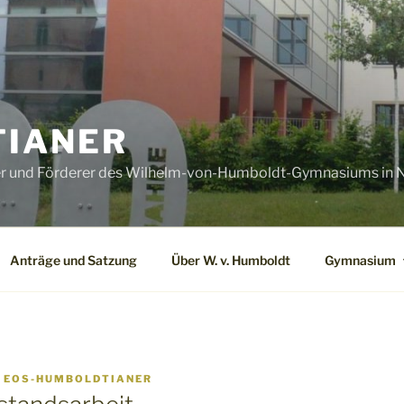
IANER
er und Förderer des Wilhelm-von-Humboldt-Gymnasiums in N
Anträge und Satzung
Über W. v. Humboldt
Gymnasium
N
EOS-HUMBOLDTIANER