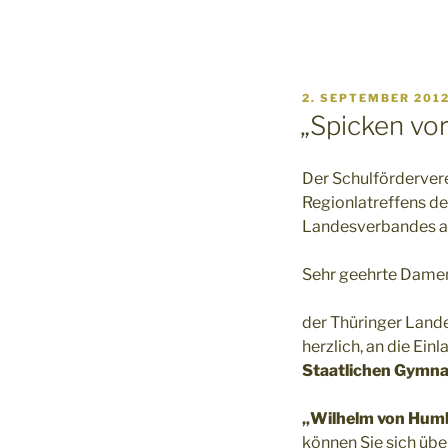
VERÖFFENTLICHT
2. SEPTEMBER 201
AM
„Spicken vo
Der Schulförderver
Regionlatreffens de
Landesverbandes an
Sehr geehrte Damen
der Thüringer Lande
herzlich, an die Ei
Staatlichen Gymn
„Wilhelm von Hum
können Sie sich üb