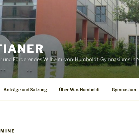
IANER
er und Förderer des Wilhelm-von-Humboldt-Gymnasiums in N
Anträge und Satzung
Über W. v. Humboldt
Gymnasium
RMINE