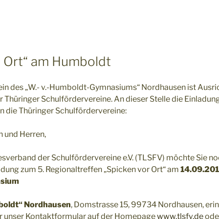
2
r Ort“ am Humboldt
ein des „W.- v.-Humboldt-Gymnasiums“ Nordhausen ist Ausri
r Thüringer Schulfördervereine. An dieser Stelle die Einladun
 die Thüringer Schulfördervereine:
 und Herren,
sverband der Schulfördervereine e.V. (TLSFV) möchte Sie no
nladung zum 5. Regionaltreffen „Spicken vor Ort“ am
14.09.20
asium
boldt“ Nordhausen
, Domstrasse 15, 99734 Nordhausen, eri
er unser Kontaktformular auf der Homepage
www.tlsfv.de
oder