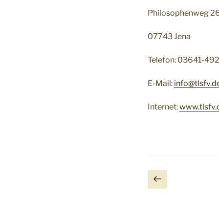
Philosophenweg 2
07743 Jena
Telefon: 03641-49
E-Mail:
info@tlsfv.d
Internet:
www.tlsfv.
Seitennumm
Vorherige
Seite
der
Beiträge