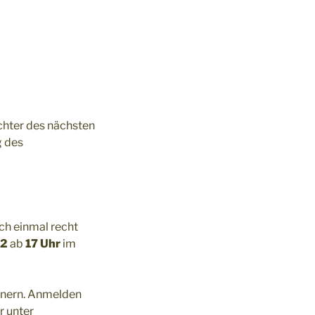
chter des nächsten
g des
ch einmal recht
12
ab
17 Uhr
im
nnern. Anmelden
 unter